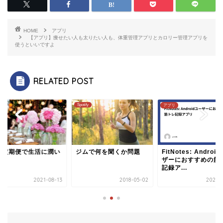
HOME
アプリ
【アプリ】痩せたい人も太りたい人も、体重管理アプリとカロリー管理アプリを
使うといいですよ
RELATED POST
Spotify
アプリ
の定期便で生活に潤い
ジムで何を聞くか問題
FitNotes: Androi
ザーにおすすめの筋
記録ア...
2021-08-13
2018-05-02
2026-0