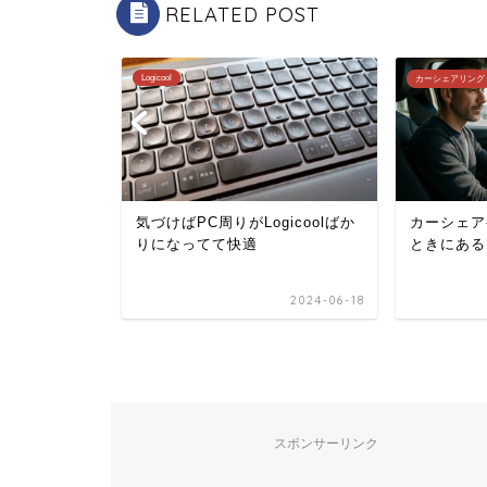
RELATED POST
Logicool
カーシェアリング
nkerのこれ
気づけばPC周りがLogicoolばか
カーシェア
りになってて快適
ときにある
2024-10-16
2024-06-18
スポンサーリンク